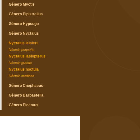
Género Myotis
Género Pipistrellus
Género Hypsugo
Género Nyctalus
Nyctalus leisleri
Nóctulo pequeño
Nyctalus lasiopterus
Nóctulo grande
Nyctalus noctula
Nóctulo mediano
Género Cnephaeus
Género Barbastella
Género Plecotus
Género Miniopterus
Familia Molossidae
Género Tadarida