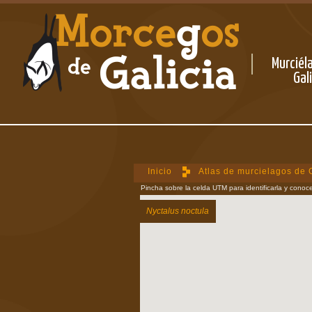
Murciél
Gal
Inicio
Atlas de murcielagos de 
Pincha sobre la celda UTM para identificarla y conoce
Nyctalus noctula