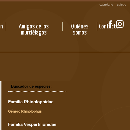
castellano
|
galego
|
ón
Amigos de los
Quiénes
Contacto
murciélagos
somos
Buscador de especies:
Familia Rhinolophidae
Género Rhinolophus
Familia Vespertilionidae