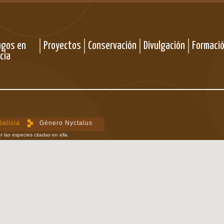
agos en
Proyectos
Conservación
Divulgación
Formaci
icia
Galicia
Género Nyctalus
r las especies citadas en ella