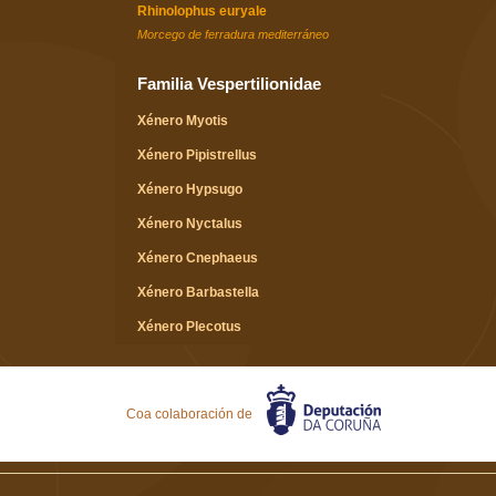
Rhinolophus euryale
Morcego de ferradura mediterráneo
Familia Vespertilionidae
Xénero Myotis
Xénero Pipistrellus
Xénero Hypsugo
Xénero Nyctalus
Xénero Cnephaeus
Xénero Barbastella
Xénero Plecotus
Xénero Miniopterus
Familia Molossidae
Coa colaboración de
Xénero Tadarida