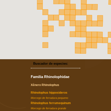
Buscador de especies:
Familia Rhinolophidae
Xénero Rhinolophus
Rhinolophus hipposideros
Morcego de ferradura pequeno
Rhinolophus ferrumequinum
Morcego de ferradura grande