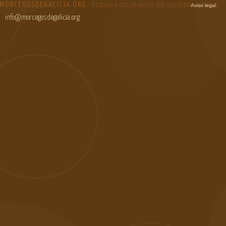
MORCEGOSDEGALICIA.ORG
• Ecoloxía e conservación dos quirópteros galegos
Aviso legal
info@morcegosdegalicia.org