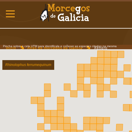
Pincha sobre a cela UTM para identificala e coñecer as especies citadas na mesma
Inicio
Atlas de morcegos de Galicia
Xénero
Rhinolophus
Rhinolophus ferrumequinum